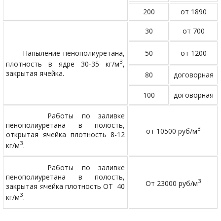
200
от 1890
30
от 700
Напыление пенополиуретана,
50
от 1200
3
плотность в ядре 30-35 кг/м
,
закрытая ячейка.
80
договорная
100
договорная
Работы по заливке
пенополиуретана в полость,
3
от 10500 руб/м
открытая ячейка плотность 8-12
3
кг/м
.
Работы по заливке
пенополиуретана в полость,
3
От 23000 руб/м
закрытая ячейка плотность ОТ 40
3
кг/м
.