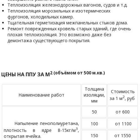
Теплоизоляция железнодорожных вагонов, судов и т.д.
Теплоизоляция морозильных и изотермических
фургонов, холодильных камер.
Тщательная герметизация межпанельных стыков дома.
Ремонт поврежденных кровель старых зданий, где очень
плохая теплоизоляция. Это возможно даже без
демонтажа существующего покрытия.
2 (объёмом от 500 м.кв.)
ЦЕНЫ НА ППУ ЗА М
Толщина
Стоимость
Наименование работ
изоляции,
2
за 1 м
, руб
мм
50
от 600
Напыление пенополиуретана,
100
от 1100
3
плотность в ядре 8-15кг/м
,
150
от 1550
открытая ячейка.