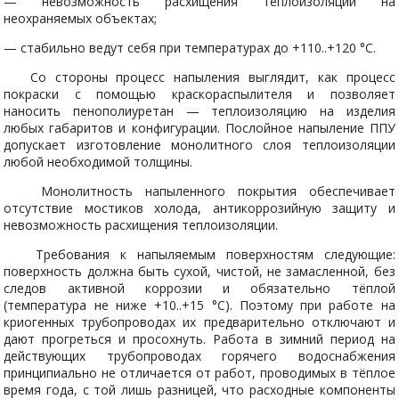
— невозможность расхищения теплоизоляции на
неохраняемых объектах;
— стабильно ведут себя при температурах до +110..+120 °C.
Со стороны процесс напыления выглядит, как процесс
покраски с помощью краскораспылителя и позволяет
наносить пенополиуретан — теплоизоляцию на изделия
любых габаритов и конфигурации. Послойное напыление ППУ
допускает изготовление монолитного слоя теплоизоляции
любой необходимой толщины.
Монолитность напыленного покрытия обеспечивает
отсутствие мостиков холода, антикоррозийную защиту и
невозможность расхищения теплоизоляции.
Требования к напыляемым поверхностям следующие:
поверхность должна быть сухой, чистой, не замасленной, без
следов активной коррозии и обязательно тёплой
(температура не ниже +10..+15 °C). Поэтому при работе на
криогенных трубопроводах их предварительно отключают и
дают прогреться и просохнуть. Работа в зимний период на
действующих трубопроводах горячего водоснабжения
принципиально не отличается от работ, проводимых в тёплое
время года, с той лишь разницей, что расходные компоненты